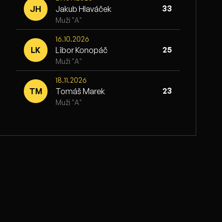
33
JH
Jakub Hlaváček
Muži "A"
16.10.2026
25
LK
Libor Konopáč
Muži "A"
18.11.2026
23
TM
Tomáš Marek
Muži "A"