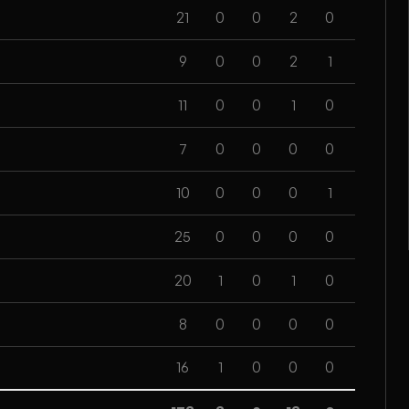
21
0
0
2
0
9
0
0
2
1
11
0
0
1
0
7
0
0
0
0
10
0
0
0
1
25
0
0
0
0
20
1
0
1
0
8
0
0
0
0
16
1
0
0
0