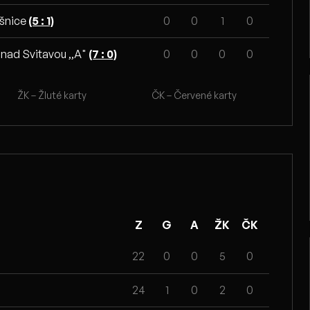
ešnice
(5 : 1)
0
0
1
0
 nad Svitavou ,,A"
(7 : 0)
0
0
0
0
ŽK – Žluté karty
ČK – Červené karty
Z
G
A
ŽK
ČK
22
0
0
5
0
24
1
0
2
0