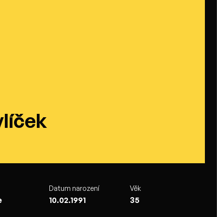
líček
Datum narození
Věk
e
10.02.1991
35