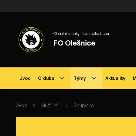
Oficiální stránky fotbalového klubu
FC Olešnice
Úvod
O klubu
Týmy
Aktuality
M
Úvod
Muži "A"
Soupiska