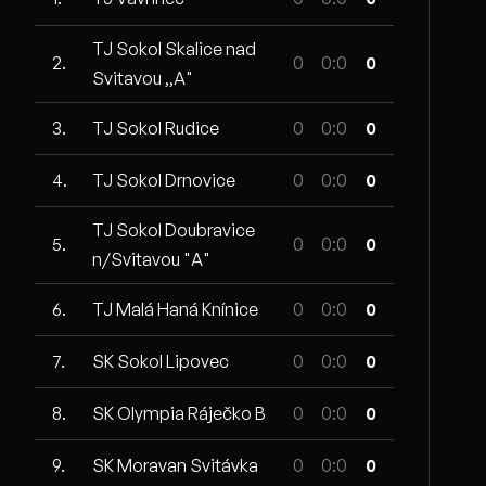
TJ Sokol Skalice nad
2.
0
0:0
0
Svitavou ,,A"
3.
TJ Sokol Rudice
0
0:0
0
4.
TJ Sokol Drnovice
0
0:0
0
TJ Sokol Doubravice
5.
0
0:0
0
n/Svitavou "A"
6.
TJ Malá Haná Knínice
0
0:0
0
7.
SK Sokol Lipovec
0
0:0
0
8.
SK Olympia Ráječko B
0
0:0
0
9.
SK Moravan Svitávka
0
0:0
0