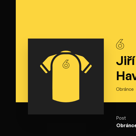
6
Jiří
6
Hav
Obránce
Post
Obránc