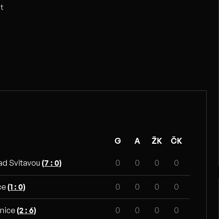
t
G
A
ŽK
ČK
nad Svitavou
(7 : 0)
0
0
0
0
ice
(1 : 0)
0
0
0
0
šnice
(2 : 6)
0
0
0
0