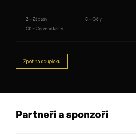
Z – Zápasy
G – Góly
ČK – Červené karty
Zpět na soupisku
Partneři a sponzoři