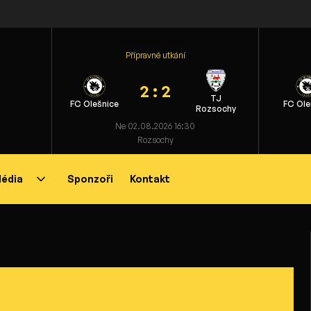
Poslední zápas
Přípravné utkání
2 : 2
TJ
FC Olešnice
FC Ole
Rozsochy
Ne 02.08.2026 16:30
Rozsochy
édia
Sponzoři
Kontakt