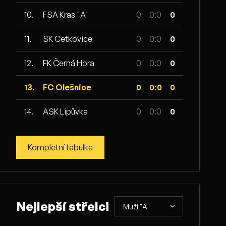
10.
FSA Kras "A"
0
0:0
0
11.
SK Cetkovice
0
0:0
0
12.
FK Černá Hora
0
0:0
0
13.
FC Olešnice
0
0:0
0
14.
ASK Lipůvka
0
0:0
0
Kompletní tabulka
Nejlepší střelci
Muži "A"