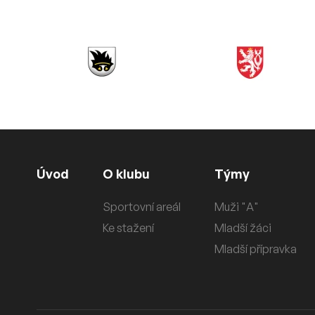
Úvod
O klubu
Týmy
Sportovní areál
Muži "A"
Ke stažení
Mladší žáci
Mladší přípravka