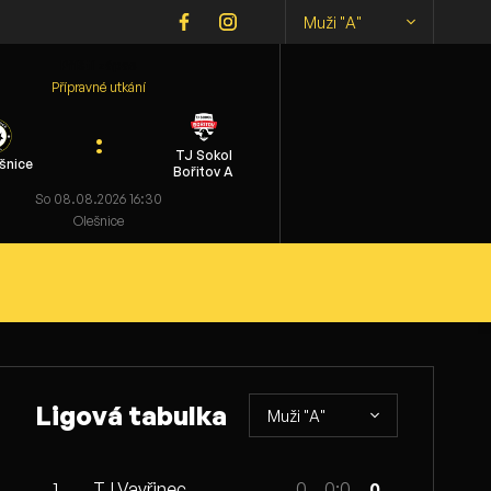
Muži "A"
Příští zápas
Přípravné utkání
:
TJ Sokol
šnice
Bořitov A
So 08.08.2026 16:30
Olešnice
Ligová tabulka
Muži "A"
1.
TJ Vavřinec
0
0:0
0