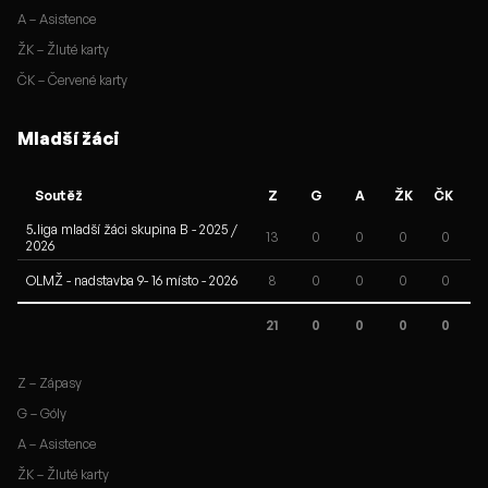
A – Asistence
ŽK – Žluté karty
ČK – Červené karty
Mladší žáci
Soutěž
Z
G
A
ŽK
ČK
5.liga mladší žáci skupina B - 2025 /
13
0
0
0
0
2026
OLMŽ - nadstavba 9- 16 místo - 2026
8
0
0
0
0
21
0
0
0
0
Z – Zápasy
G – Góly
A – Asistence
ŽK – Žluté karty