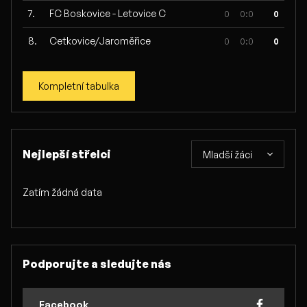
7.
FC Boskovice - Letovice C
0
0:0
0
8.
Cetkovice/Jaroměřice
0
0:0
0
Kompletní tabulka
Nejlepší střelci
Mladší žáci
Zatím žádná data
Podporujte a sledujte nás
Facebook