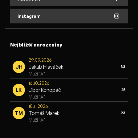
Instagram
Nejbližší narozeniny
29.09.2026
JH
Jakub Hlaváček
33
Muži "A"
16.10.2026
LK
Libor Konopáč
25
Muži "A"
18.11.2026
TM
Tomáš Marek
23
Muži "A"