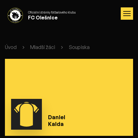
Oficiální stránky fotbalového klubu
FC Olešnice
Úvod
Mladší žáci
Soupiska
Daniel
Kalda