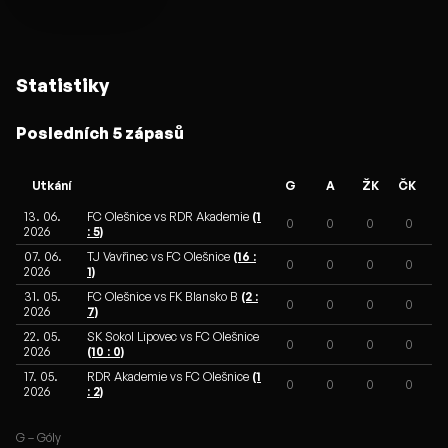
Statistiky
Posledních 5 zápasů
Utkání
G
A
ŽK
ČK
13. 06.
FC Olešnice vs RDR Akademie
(1
0
0
0
0
2026
: 5)
07. 06.
TJ Vavřinec vs FC Olešnice
(16 :
0
0
0
0
2026
1)
31. 05.
FC Olešnice vs FK Blansko B
(2 :
0
0
0
0
2026
7)
22. 05.
SK Sokol Lipovec vs FC Olešnice
0
0
0
0
2026
(10 : 0)
17. 05.
RDR Akademie vs FC Olešnice
(1
0
0
0
0
2026
: 2)
G – Góly