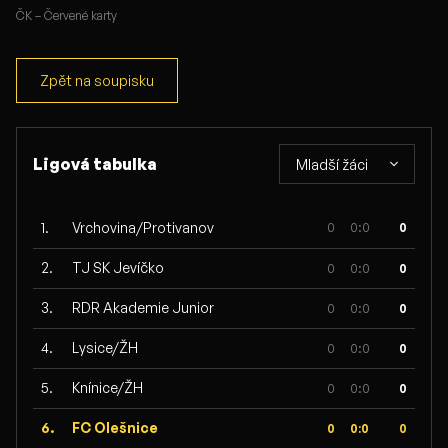
ČK – Červené karty
Zpět na soupisku
Ligová tabulka
Mladší žáci
1.
Vrchovina/Protivanov
0
0:0
0
2.
TJ SK Jevíčko
0
0:0
0
3.
RDR Akademie Junior
0
0:0
0
4.
Lysice/ŽH
0
0:0
0
5.
Knínice/ŽH
0
0:0
0
6.
FC Olešnice
0
0:0
0