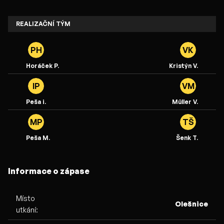
REALIZAČNÍ TÝM
PH
VK
Horáček P.
Kristýn V.
IP
VM
Peša i.
Müller V.
MP
TŠ
Peša M.
Šenk T.
Informace o zápase
Místo
Olešnice
utkání: