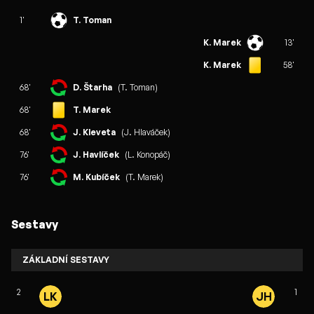
1'
T. Toman
K. Marek
13'
K. Marek
58'
68'
D. Štarha
(T. Toman)
68'
T. Marek
68'
J. Kleveta
(J. Hlaváček)
76'
J. Havlíček
(L. Konopáč)
76'
M. Kubíček
(T. Marek)
Sestavy
ZÁKLADNÍ SESTAVY
2
1
LK
JH