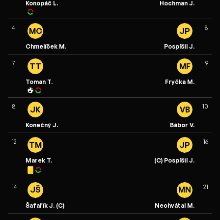
Konopáč L.
Hochman J.
4
8
MC
JP
Chmelíček M.
Pospíšil J.
7
9
TT
MF
Toman T.
Fryčka M.
8
10
JK
VB
Konečný J.
Bábor V.
12
16
TM
JP
Marek T.
(C) Pospíšil J.
14
21
JŠ
MN
Šafařík J. (C)
Nechvátal M.