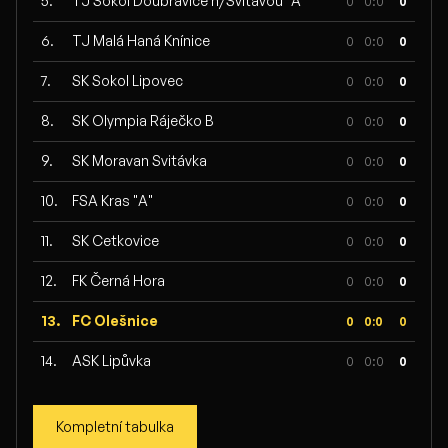
5.
TJ Sokol Doubravice n/Svitavou "A"
0
0:0
0
6.
TJ Malá Haná Knínice
0
0:0
0
7.
SK Sokol Lipovec
0
0:0
0
8.
SK Olympia Ráječko B
0
0:0
0
9.
SK Moravan Svitávka
0
0:0
0
10.
FSA Kras "A"
0
0:0
0
11.
SK Cetkovice
0
0:0
0
12.
FK Černá Hora
0
0:0
0
13.
FC Olešnice
0
0:0
0
14.
ASK Lipůvka
0
0:0
0
Kompletní tabulka