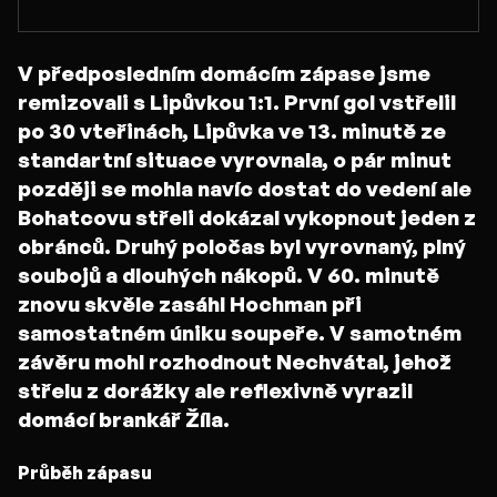
V předposledním domácím zápase jsme
remizovali s Lipůvkou 1:1. První gol vstřelil
po 30 vteřinách, Lipůvka ve 13. minutě ze
standartní situace vyrovnala, o pár minut
později se mohla navíc dostat do vedení ale
Bohatcovu střeli dokázal vykopnout jeden z
obránců. Druhý poločas byl vyrovnaný, plný
soubojů a dlouhých nákopů. V 60. minutě
znovu skvěle zasáhl Hochman při
samostatném úniku soupeře. V samotném
závěru mohl rozhodnout Nechvátal, jehož
střelu z dorážky ale reflexivně vyrazil
domácí brankář Žíla.
Průběh zápasu