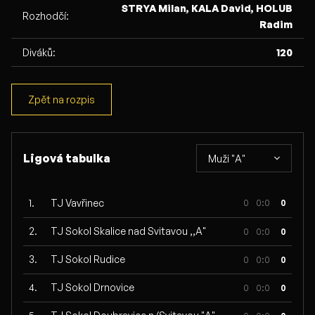
STRYA Milan, KALA David, HOLUB
Rozhodčí:
Radim
Diváků:
120
Zpět na rozpis
Ligová tabulka
Muži "A"
1.
TJ Vavřinec
0
0:0
0
2.
TJ Sokol Skalice nad Svitavou ,,A"
0
0:0
0
3.
TJ Sokol Rudice
0
0:0
0
4.
TJ Sokol Drnovice
0
0:0
0