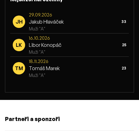
29.09.2026
JH
Jakub Hlaváček
33
Muži "A"
16.10.2026
LK
Libor Konopáč
25
Muži "A"
18.11.2026
TM
Tomáš Marek
23
Muži "A"
Partneři a sponzoři