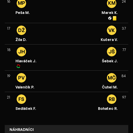
16
24
MP
KM
Peša M.
Marek K.
17
37
DŽ
VK
Žíla D.
Kučera V.
18
77
JH
JŠ
Hlaváček J.
Šebek J.
19
84
PV
MČ
Valenčík P.
Čuhel M.
21
97
FS
RB
Sedláček F.
Bohatec R.
NÁHRADNÍCI