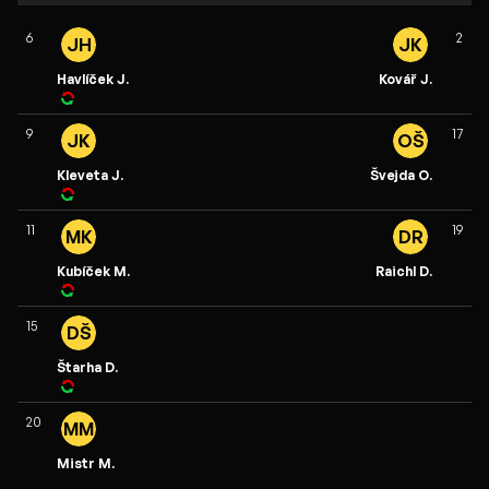
6
2
JH
JK
Havlíček J.
Kovář J.
9
17
JK
OŠ
Kleveta J.
Švejda O.
11
19
MK
DR
Kubíček M.
Raichl D.
15
DŠ
Štarha D.
20
MM
Mistr M.