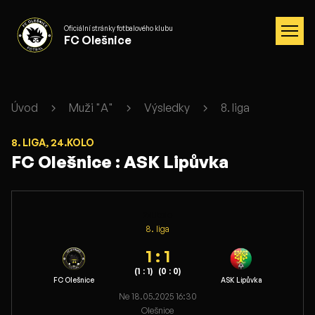
Oficiální stránky fotbalového klubu
FC Olešnice
Úvod
Muži "A"
Výsledky
8. liga
8. LIGA, 24.KOLO
FC Olešnice : ASK Lipůvka
24.kolo
8. liga
1 : 1
(1 : 1)
(0 : 0)
FC Olešnice
ASK Lipůvka
Ne 18.05.2025 16:30
Olešnice